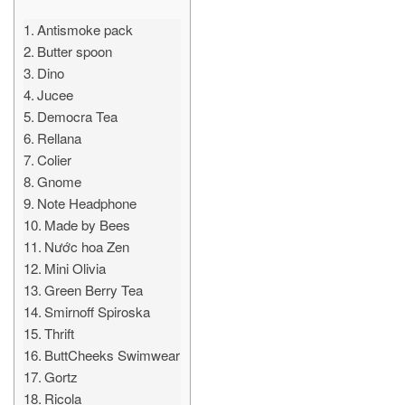
Antismoke pack
Butter spoon
Dino
Jucee
Democra Tea
Rellana
Colier
Gnome
Note Headphone
Made by Bees
Nước hoa Zen
Mini Olivia
Green Berry Tea
Smirnoff Spiroska
Thrift
ButtCheeks Swimwear
Gortz
Ricola