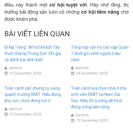
điều này thành một
cơ hội tuyệt vời
. Hãy nhớ rằng, thị
trường bất động sản luôn có những
cơ hội tiềm năng
chờ
được khám phá.
BÀI VIẾT LIÊN QUAN
Bí kíp “vàng” để hút khách Tây
Tổng hợp căn hộ cao cấp Quận
thuê nhà tại Trung Sơn: Khi giá
7 dưới góc nhìn người ở lâu
cả đánh bại định kiến
năm
adminrb
adminrb
15 December, 2025
14 December, 2025
Toàn cảnh các chung cư xung
Toàn cảnh lựa chọn nhà ở cho
quanh trường RMIT: Hiểu đúng
sinh viên RMIT tại Nam Sài
khu vực, chọn đúng nơi ở
Gòn: Hiểu thị trường để thuê
đúng, sống bền vững
adminrb
13 December, 2025
adminrb
13 December, 2025