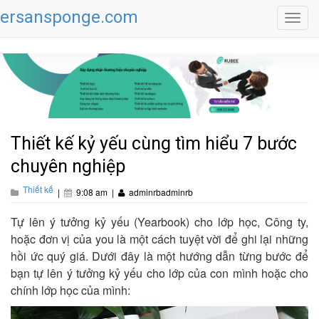
ersansponge.com
Toggl
navig
Thiết kế kỷ yếu cùng tìm hiểu 7 bước
chuyên nghiệp
Thiết kế
|
9:08 am
|
adminrbadminrb
Tự lên ý tưởng kỷ yếu (Yearbook) cho lớp học, Công ty,
hoặc đơn vị của you là một cách tuyệt vời để ghi lại những
hồi ức quý giá. Dưới đây là một hướng dẫn từng bước để
bạn tự lên ý tưởng kỷ yếu cho lớp của con mình hoặc cho
chính lớp học của mình: