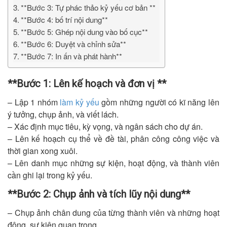
**Bước 3: Tự phác thảo kỷ yếu cơ bản **
**Bước 4: bố trí nội dung**
**Bước 5: Ghép nội dung vào bố cục**
**Bước 6: Duyệt và chỉnh sửa**
**Bước 7: In ấn và phát hành**
**Bước 1: Lên kế hoạch và đơn vị **
– Lập 1 nhóm
làm kỷ yếu
gồm những người có kĩ năng lên
ý tưởng, chụp ảnh, và viết lách.
– Xác định mục tiêu, kỳ vọng, và ngân sách cho dự án.
– Lên kế hoạch cụ thể về đề tài, phân công công việc và
thời gian xong xuôi.
– Lên danh mục những sự kiện, hoạt động, và thành viên
cần ghi lại trong kỷ yếu.
**Bước 2: Chụp ảnh và tích lũy nội dung**
– Chụp ảnh chân dung của từng thành viên và những hoạt
động, sự kiện quan trọng.