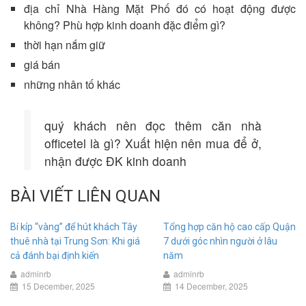
địa chỉ Nhà Hàng Mặt Phố đó có hoạt động được
không? Phù hợp kinh doanh đặc điểm gì?
thời hạn nắm giữ
giá bán
những nhân tố khác
quý khách nên đọc thêm căn nhà
officetel là gì? Xuất hiện nên mua để ở,
nhận được ĐK kinh doanh
BÀI VIẾT LIÊN QUAN
Bí kíp “vàng” để hút khách Tây
Tổng hợp căn hộ cao cấp Quận
thuê nhà tại Trung Sơn: Khi giá
7 dưới góc nhìn người ở lâu
cả đánh bại định kiến
năm
adminrb
adminrb
15 December, 2025
14 December, 2025