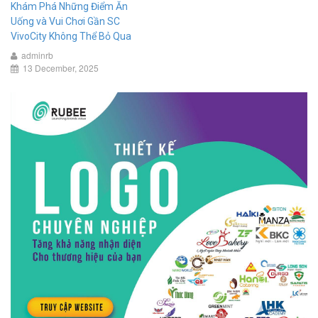
Khám Phá Những Điểm Ăn
Uống và Vui Chơi Gần SC
VivoCity Không Thể Bỏ Qua
adminrb
13 December, 2025