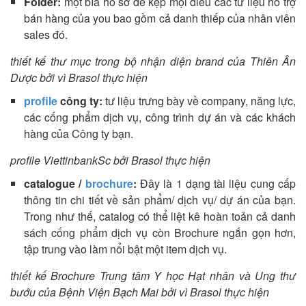
Folder:
một bìa hồ sơ để kẹp mọi điều các tư liệu hỗ trợ
bán hàng của you bao gồm cả danh thiếp của nhân viên
sales đó.
thiết kế thư mục trong bộ nhận diện brand của Thiên Ân
Dược bởi vì Brasol thực hiện
profile
công ty:
tư liệu trưng bày về company, năng lực,
các cống phẩm dịch vụ, công trình dự án và các khách
hàng của Công ty bạn.
profile ViettinbankSc bởi Brasol thực hiện
catalogue /
brochure
:
Đây là 1 dạng tài liệu cung cấp
thông tin chi tiết về sản phẩm/ dịch vụ/ dự án của bạn.
Trong như thế, catalog có thể liệt kê hoàn toản cả danh
sách cống phẩm dịch vụ còn Brochure ngắn gọn hơn,
tập trung vào làm nổi bật một item dịch vụ.
thiết kế Brochure Trung tâm Y học Hạt nhân và Ung thư
bướu của Bệnh Viện Bạch Mai bởi vì Brasol thực hiện