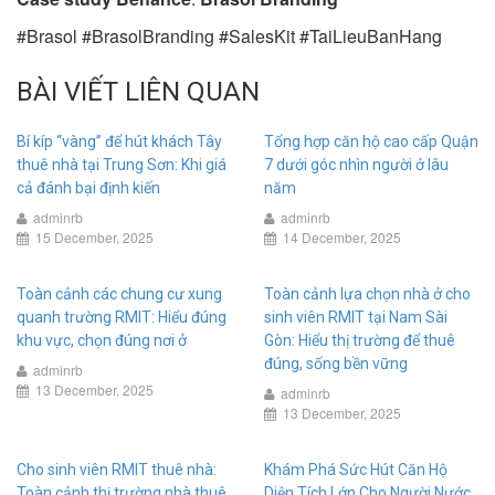
#Brasol #BrasolBranding #SalesKit #TaiLieuBanHang
BÀI VIẾT LIÊN QUAN
Bí kíp “vàng” để hút khách Tây
Tổng hợp căn hộ cao cấp Quận
thuê nhà tại Trung Sơn: Khi giá
7 dưới góc nhìn người ở lâu
cả đánh bại định kiến
năm
adminrb
adminrb
15 December, 2025
14 December, 2025
Toàn cảnh các chung cư xung
Toàn cảnh lựa chọn nhà ở cho
quanh trường RMIT: Hiểu đúng
sinh viên RMIT tại Nam Sài
khu vực, chọn đúng nơi ở
Gòn: Hiểu thị trường để thuê
đúng, sống bền vững
adminrb
13 December, 2025
adminrb
13 December, 2025
Cho sinh viên RMIT thuê nhà:
Khám Phá Sức Hút Căn Hộ
Toàn cảnh thị trường nhà thuê
Diện Tích Lớn Cho Người Nước