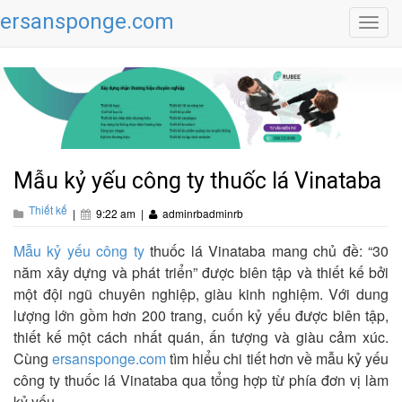
ersansponge.com
Toggl
navig
Mẫu kỷ yếu công ty thuốc lá Vinataba
Thiết kế
|
9:22 am
|
adminrbadminrb
Mẫu kỷ yếu công ty
thuốc lá Vinataba mang chủ đề: “30
năm xây dựng và phát triển” được biên tập và thiết kế bởi
một đội ngũ chuyên nghiệp, giàu kinh nghiệm. Với dung
lượng lớn gồm hơn 200 trang, cuốn kỷ yếu được biên tập,
thiết kế một cách nhất quán, ấn tượng và giàu cảm xúc.
Cùng
ersansponge.com
tìm hiểu chi tiết hơn về mẫu kỷ yếu
công ty thuốc lá Vinataba qua tổng hợp từ phía đơn vị làm
kỷ yếu.