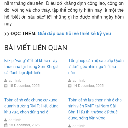
năm tháng đầu tiên. Điều đó khẳng định công lao, công ơn
đối với họ và cho thấy, tập thể công ty hiện nay là một thế
hệ “biết ơn sâu sắc” tới những gì họ được nhận ngày hôm
nay.
>> ĐỌC THÊM:
Giải đáp câu hỏi về thiết kế kỷ yếu
BÀI VIẾT LIÊN QUAN
Bí kíp “vàng” để hút khách Tây
Tổng hợp căn hộ cao cấp Quận
thuê nhà tại Trung Sơn: Khi giá
7 dưới góc nhìn người ở lâu
cả đánh bại định kiến
năm
adminrb
adminrb
15 December, 2025
14 December, 2025
Toàn cảnh các chung cư xung
Toàn cảnh lựa chọn nhà ở cho
quanh trường RMIT: Hiểu đúng
sinh viên RMIT tại Nam Sài
khu vực, chọn đúng nơi ở
Gòn: Hiểu thị trường để thuê
đúng, sống bền vững
adminrb
13 December, 2025
adminrb