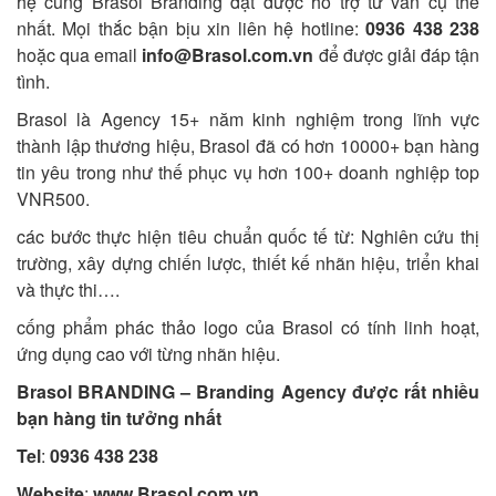
hệ cùng Brasol Branding đặt được hỗ trợ tư vấn cụ thể
nhất. Mọi thắc bận bịu xin liên hệ hotline:
0936 438 238
hoặc qua email
info@Brasol.com.vn
để được giải đáp tận
tình.
Brasol là Agency 15+ năm kinh nghiệm trong lĩnh vực
thành lập thương hiệu, Brasol đã có hơn 10000+ bạn hàng
tin yêu trong như thế phục vụ hơn 100+ doanh nghiệp top
VNR500.
các bước thực hiện tiêu chuẩn quốc tế từ: Nghiên cứu thị
trường, xây dựng chiến lược, thiết kế nhãn hiệu, triển khai
và thực thi….
cống phẩm phác thảo logo của Brasol có tính linh hoạt,
ứng dụng cao với từng nhãn hiệu.
Brasol BRANDING – Branding Agency được rất nhiều
bạn hàng tin tưởng nhất
Tel
:
0936 438 238
Website
:
www.Brasol.com.vn