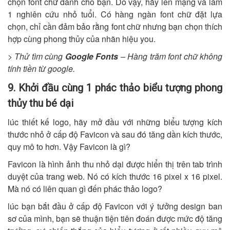
chọn font chữ dành cho bạn. Do vậy, hãy lên mạng và làm
1 nghiên cứu nhỏ tuổi. Có hàng ngàn font chữ đặt lựa
chọn, chỉ cần đảm bảo rằng font chữ nhưng bạn chọn thích
hợp cùng phong thủy của nhãn hiệu you.
> Thử tìm cùng
Google Fonts
– Hàng trăm font chữ không
tính tiền từ google.
9. Khởi đầu cùng 1 phác thảo biểu tượng phong
thủy thu bé dại
lúc thiết kế logo, hãy mở đầu với những biểu tượng kích
thước nhỏ ở cấp độ Favicon và sau đó tăng dần kích thước,
quy mô to hơn. Vậy Favicon là gì?
Favicon là hình ảnh thu nhỏ dại được hiển thị trên tab trình
duyệt của trang web. Nó có kích thước 16 pixel x 16 pixel.
Mà nó có liên quan gì đến phác thảo logo?
lúc bạn bắt đầu ở cấp độ Favicon với ý tưởng design ban
sơ của mình, bạn sẽ thuận tiện tiên đoán được mức độ tăng