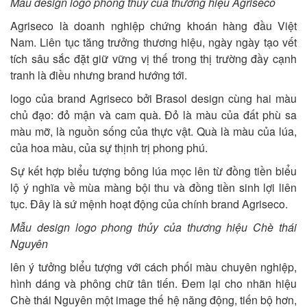
Mẫu design logo phong thủy của thương hiệu Agriseco
Agriseco là doanh nghiệp chứng khoán hàng đầu Việt
Nam. Liên tục tăng trưởng thương hiệu, ngày ngày tạo vết
tích sâu sắc đặt giữ vững vị thế trong thị trường đầy cạnh
tranh là điều nhưng brand hướng tới.
logo của brand Agriseco bởi Brasol design cùng hai màu
chủ đạo: đỏ mận và cam quà. Đỏ là màu của đất phù sa
màu mỡ, là nguồn sống của thực vật. Quà là màu của lúa,
của hoa màu, của sự thịnh trị phong phú.
Sự kết hợp biểu tượng bông lúa mọc lên từ đồng tiền biểu
lộ ý nghĩa về mùa màng bội thu và đồng tiền sinh lợi liên
tục. Đây là sứ mệnh hoạt động của chính brand Agriseco.
Mẫu design logo phong thủy của thương hiệu Chè thái
Nguyên
lên ý tưởng biểu tượng với cách phối màu chuyên nghiệp,
hình dáng và phông chữ tân tiến. Đem lại cho nhãn hiệu
Chè thái Nguyên một image thế hệ năng động, tiến bộ hơn,