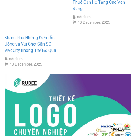
Thuê Căn Hộ Tầng Cao Ven
Sông
adminrb
13 December, 2025
Khám Phá Những Điểm Ăn
Uống và Vui Chơi Gần SC
VivoCity Không Thể Bỏ Qua
adminrb
13 December, 2025