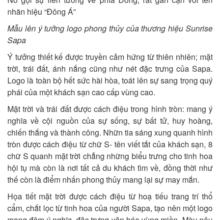
nhãn hiệu “Ðông Á”
Mẫu lên ý tưởng logo phong thủy của thương hiệu Sunrise
Sapa
Ý tưởng thiết kế được truyền cảm hứng từ thiên nhiên; mặt
trời, trái đất, ánh nắng cũng như nét đặc trưng của Sapa.
Logo là toàn bộ hết sức hài hòa, toát lên sự sang trọng quý
phái của một khách sạn cao cấp vùng cao.
Mặt trời và trái đất được cách điệu trong hình tròn: mang ý
nghĩa về cội nguồn của sự sống, sự bất tử, huy hoàng,
chiến thắng và thành công. Nhữn tia sáng xung quanh hình
tròn được cách điệu từ chữ S- tên viết tắt của khách sạn, 8
chữ S quanh mặt trời chẳng những biểu trưng cho tinh hoa
hội tụ mà còn là nơi tất cả du khách tìm về, đồng thời như
thế còn là điểm nhấn phong thủy mang lại sự may mắn.
Họa tiết mặt trời được cách điệu từ hoạ tiếu trang trí thổ
cẩm, chắt lọc từ tinh hoa của người Sapa, tạo nên một logo
mang đậm ý nghĩa, đặc trưng văn hóa vùng miền. Màu nâu