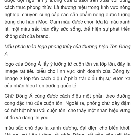
cách thức phong thủy. Là thương hiệu trong lĩnh vực nông
nghiệp, chuyên cung cấp các sản phẩm nông dược tượng
trưng cho hành Mộc. Gam màu được chọn lựa là màu xanh
lá, một màu sắc tràn đầy sức sống, thế hiện sự phát triển
không dứt của brand.
Mẫu phác thảo logo phong thủy của thương hiệu Tôn Đông
Á
logo của Ðông Á lấy ý tưởng từ cuộn tôn và lớp tôn, đây là
image rất tiêu biểu cho linh vực kinh doanh của Công ty.
Image 2 lớp tôn cách điệu ở phía trái biểu thị sự vươn xa
của nhãn hiệu trên trường quốc tế
Chữ Ðông Á cũng được cách điệu một phần theo đường
cong đặc thù của cuộn tôn. Ngoài ra, phông chữ dày đậm
có nét hệt nhau với cuộn tôn, cho thấy một nhãn hiệu vững
chắc và đáng tin yêu
màu sắc chủ đạo là xanh dương, đại diện cho biển khơi.
Nó gợi sự liên tưởng về phía Ðông, rất gần cận với tên