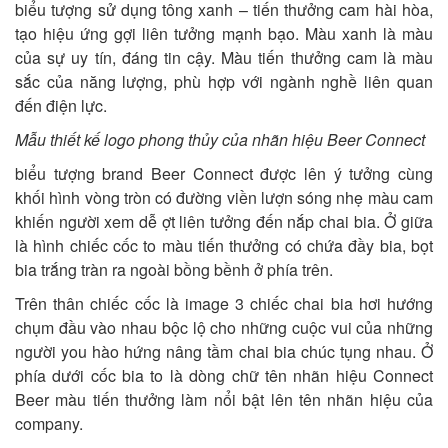
biểu tượng sử dụng tông xanh – tiến thưởng cam hài hòa,
tạo hiệu ứng gợi liên tưởng mạnh bạo. Màu xanh là màu
của sự uy tín, đáng tin cậy. Màu tiến thưởng cam là màu
sắc của năng lượng, phù hợp với ngành nghề liên quan
đến điện lực.
Mẫu thiết kế logo phong thủy của nhãn hiệu Beer Connect
biểu tượng brand Beer Connect được lên ý tưởng cùng
khối hình vòng tròn có đường viền lượn sóng nhẹ màu cam
khiến người xem dễ ợt liên tưởng đến nắp chai bia. Ở giữa
là hình chiếc cốc to màu tiến thưởng có chứa đầy bia, bọt
bia trắng tràn ra ngoài bồng bềnh ở phía trên.
Trên thân chiếc cốc là image 3 chiếc chai bia hơi hướng
chụm đầu vào nhau bộc lộ cho những cuộc vui của những
người you hào hứng nâng tầm chai bia chúc tụng nhau. Ở
phía dưới cốc bia to là dòng chữ tên nhãn hiệu Connect
Beer màu tiến thưởng làm nổi bật lên tên nhãn hiệu của
company.