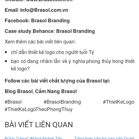
Email
:
info@Brasol.com.vn
Facebook:
Brasol Branding
Case study Behance
:
Brasol Branding
Xem thêm các bài viết liên quan:
chỉ dẫn thiết kế logo cho người tuổi Tý
bạn có đang nhầm lẫn về ý nghĩa phong thủy trong thiết
kế logo?
Follow các bài viết chất lượng của Brasol tại:
Blog Brasol
,
Cẩm Nang Brasol
#Brasol #BrasolBranding #ThietKeLogo
#ThietKeLogoTheoPhongThuy
BÀI VIẾT LIÊN QUAN
Bí kíp “vàng” để hút khách Tây
Tổng hợp căn hộ cao cấp Quận