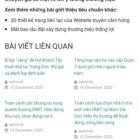
Xem thêm những bài giới thiệu tiêu chuẩn khác:
20 thiết kế trang liên lạc của Website truyền cảm hứng
Mất bao lâu đặt xây dựng thương hiệu thắng lợi
BÀI VIẾT LIÊN QUAN
Bí kíp “vàng” để hút khách Tây
Tổng hợp căn hộ cao cấp Quận
thuê nhà tại Trung Sơn: Khi giá
7 dưới góc nhìn người ở lâu
cả đánh bại định kiến
năm
adminrb
adminrb
15 December, 2025
14 December, 2025
Toàn cảnh các chung cư xung
Toàn cảnh lựa chọn nhà ở cho
quanh trường RMIT: Hiểu đúng
sinh viên RMIT tại Nam Sài
khu vực, chọn đúng nơi ở
Gòn: Hiểu thị trường để thuê
đúng, sống bền vững
adminrb
13 December, 2025
adminrb
13 December, 2025