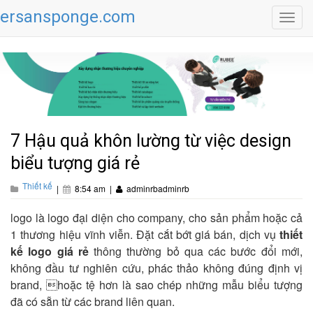
ersansponge.com
Toggl
navig
7 Hậu quả khôn lường từ việc design
biểu tượng giá rẻ
Thiết kế
|
8:54 am
|
adminrbadminrb
logo là logo đại diện cho company, cho sản phẩm hoặc cả
1 thương hiệu vĩnh viễn. Đặt cắt bớt giá bán, dịch vụ
thiết
kế logo giá rẻ
thông thường bỏ qua các bước đổi mới,
không đầu tư nghiên cứu, phác thảo không đúng định vị
brand, hoặc tệ hơn là sao chép những mẫu biểu tượng
đã có sẵn từ các brand liên quan.