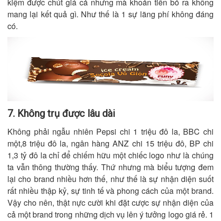
kiệm được chút giá cả nhưng mà khoản tiền bỏ ra không
mang lại kết quả gì. Như thế là 1 sự lãng phí không đáng
có.
7. Không trụ được lâu dài
Không phải ngẫu nhiên Pepsi chi 1 triệu đô la, BBC chi
một,8 triệu đô la, ngân hàng ANZ chi 15 triệu đô, BP chi
1,3 tỷ đô la chỉ để chiếm hữu một chiếc logo như là chúng
ta vẫn thông thường thấy. Thứ nhưng mà biểu tượng đem
lại cho brand nhiều hơn thế, như thế là sự nhận diện suốt
rất nhiều thập kỷ, sự tinh tế và phong cách của một brand.
Vậy cho nên, thật nực cười khi đặt cược sự nhận diện của
cả một brand trong những dịch vụ lên ý tưởng logo giá rẻ. 1