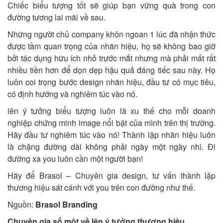
Chiếc biểu tượng tốt sẽ giúp bạn vững quà trong con
đường tương lai mãi về sau.
Những người chủ company khôn ngoan 1 lúc đã nhận thức
được tầm quan trọng của nhãn hiệu, họ sẽ không bao giờ
bởi tác dụng hữu ích nhỏ trước mắt nhưng mà phải mất rất
nhiều tiền hơn để dọn dẹp hậu quả đáng tiếc sau này. Họ
luôn coi trọng bước design nhãn hiệu, đầu tư có mục tiêu,
có định hướng và nghiêm túc vào nó.
lên ý tưởng biểu tượng luôn là xu thế cho mỗi doanh
nghiệp chứng minh image nổi bật của mình trên thị trường.
Hãy đầu tư nghiêm túc vào nó! Thành lập nhãn hiệu luôn
là chặng đường dài không phải ngày một ngày nhì. Đi
đường xa you luôn cần một người bạn!
Hãy để Brasol – Chuyên gia design, tư vấn thành lập
thương hiệu sát cánh với you trên con đường như thế.
Nguồn:
Brasol Branding
Chuyên gia số một về lên ý tưởng thương hiệu